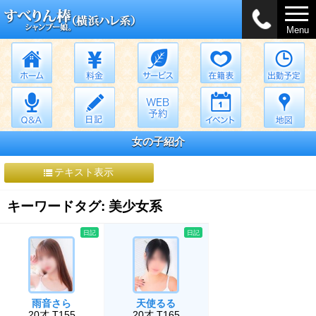
Menu
女の子紹介
テキスト表示
キーワードタグ: 美少女系
日記
日記
雨音さら
天使るる
20才 T155
20才 T165