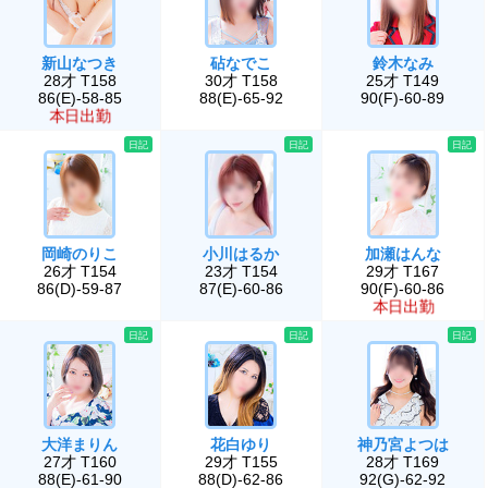
新山なつき
砧なでこ
鈴木なみ
28才 T158
30才 T158
25才 T149
86(E)-58-85
88(E)-65-92
90(F)-60-89
本日出勤
日記
日記
日記
岡崎のりこ
小川はるか
加瀬はんな
26才 T154
23才 T154
29才 T167
86(D)-59-87
87(E)-60-86
90(F)-60-86
本日出勤
日記
日記
日記
大洋まりん
花白ゆり
神乃宮よつは
27才 T160
29才 T155
28才 T169
88(E)-61-90
88(D)-62-86
92(G)-62-92