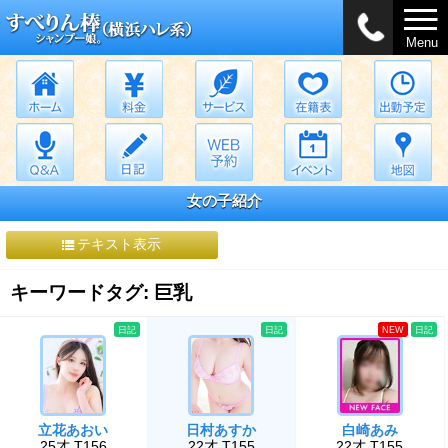
Menu
女の子紹介
テキスト表示
キーワードタグ: 巨乳
日記
日記
NEW
日記
立花あおい
日村あすか
白崎あみ
25才 T156
22才 T155
22才 T155