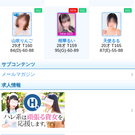
日記
NEW
日記
日記
山吹りんご
桜華るい
天使るる
29才 T160
28才 T159
20才 T165
84(D)-60-88
95(G)-60-89
87(E)-55-88
サブコンテンツ
メールマガジン
求人情報