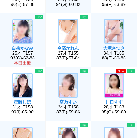
90(E)-57-88
94(G)-60-82
95(F)-63-89
日記
日記
白梅かなみ
今宿かれん
大沢さつき
25才 T157
27才 T155
34才 T165
93(G)-62-88
87(E)-57-84
88(E)-60-86
本日出勤
日記
日記
NEW
日記
星野しほ
空乃すい
川口すず
31才 T158
24才 T158
28才 T163
99(I)-65-90
87(F)-59-86
95(G)-59-80
日記
日記