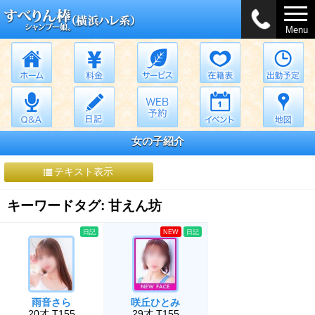
Menu
女の子紹介
テキスト表示
キーワードタグ: 甘えん坊
日記
NEW
日記
雨音さら
咲丘ひとみ
20才 T155
29才 T155